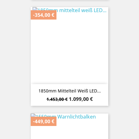
-354,00 €
1850mm Mittelteil Weiß LED...
Verkaufspreis
Preis
1.099,00 €
1.453,00 €
-449,00 €