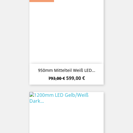
950mm Mittelteil Weiß LED...
Verkaufspreis
Preis
599,00 €
793,00 €