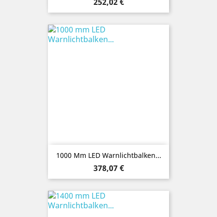
Preis
252,02 €
1000 Mm LED Warnlichtbalken...
Preis
378,07 €