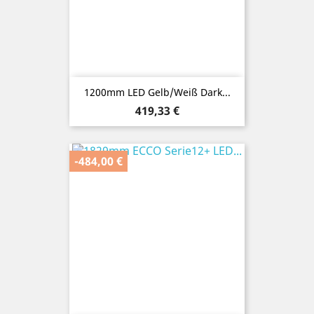
1200mm LED Gelb/Weiß Dark...
Preis
419,33 €
-484,00 €