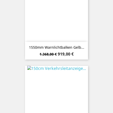
1550mm Warnlichtbalken Gelb...
Verkaufspreis
Preis
919,00 €
1.368,00 €