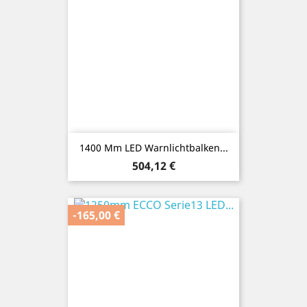
1400 Mm LED Warnlichtbalken...
Preis
504,12 €
-165,00 €