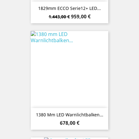
1829mm ECCO Serie12+ LED...
Verkaufspreis
Preis
959,00 €
1.443,00 €
1380 Mm LED Warnlichtbalken...
Preis
678,00 €