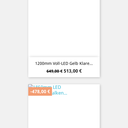
1200mm Voll-LED Gelb Klare...
Verkaufspreis
Preis
513,00 €
649,00 €
-478,00 €