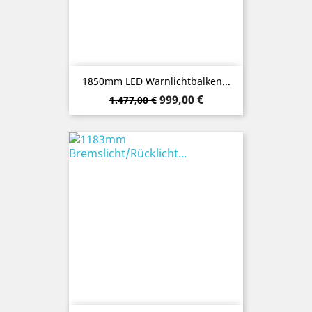
1850mm LED Warnlichtbalken...
Verkaufspreis
Preis
999,00 €
1.477,00 €