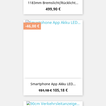
1183mm Bremslicht/Rücklicht...
Preis
499,90 €
-46,00 €
Smartphone App Akku LED...
Verkaufspreis
Preis
105,18 €
151,18 €