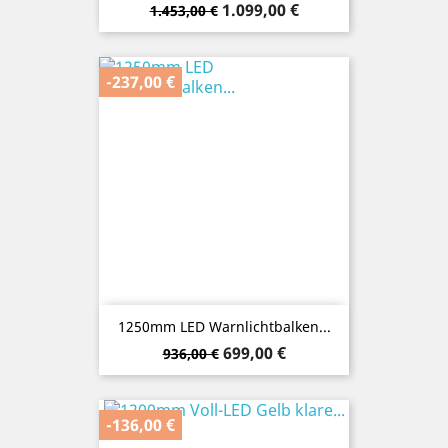
Verkaufspreis
Preis
1.099,00 €
1.453,00 €
-237,00 €
1250mm LED Warnlichtbalken...
Verkaufspreis
Preis
699,00 €
936,00 €
-136,00 €