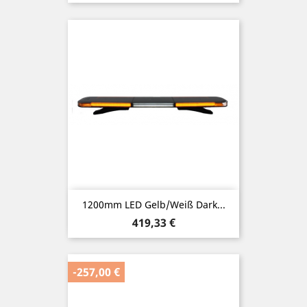
1200mm LED Gelb/Weiß Dark...
Preis
419,33 €
-257,00 €