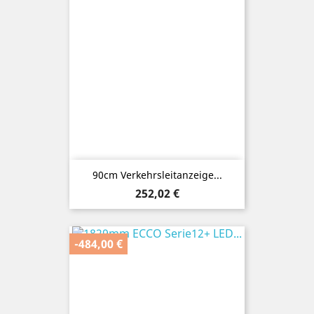
90cm Verkehrsleitanzeige...
Preis
252,02 €
-484,00 €