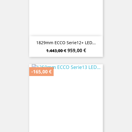
1829mm ECCO Serie12+ LED...
Verkaufspreis
Preis
959,00 €
1.443,00 €
-165,00 €