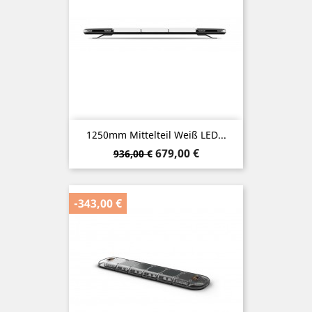
1250mm Mittelteil Weiß LED...
Verkaufspreis
Preis
679,00 €
936,00 €
-343,00 €