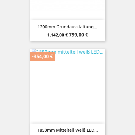
1200mm Grundausstattung...
Verkaufspreis
Preis
799,00 €
1.142,00 €
-354,00 €
1850mm Mittelteil Weiß LED...