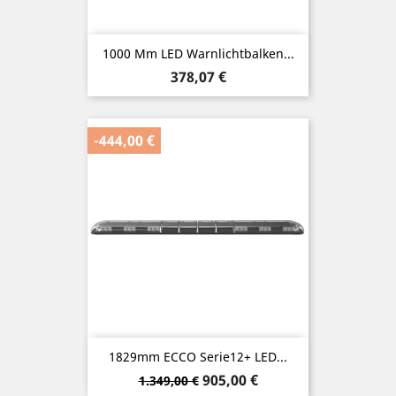
1000 Mm LED Warnlichtbalken...
Preis
378,07 €
-444,00 €
1829mm ECCO Serie12+ LED...
Verkaufspreis
Preis
905,00 €
1.349,00 €