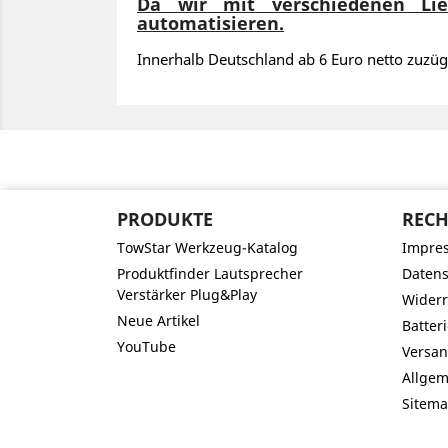
Da wir mit verschiedenen Lie
automatisieren.
Innerhalb Deutschland ab 6 Euro netto zuzüg
PRODUKTE
RECH
TowStar Werkzeug-Katalog
Impre
Produktfinder Lautsprecher
Datens
Verstärker Plug&Play
Widerr
Neue Artikel
Batter
YouTube
Versan
Allge
Sitem