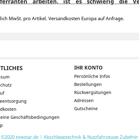
ferranten arbeiten, ist es schwierig die 
lich MwSt. pro Artikel. Versandkosten Europa auf Anfrage.
TLICHES
IHR KONTO
Persönliche Infos
ssum
Bestellungen
chutz
Rückvergütungen
uf
Adressen
ieentsorgung
Gutscheine
dkosten
meine Geschäftsbedingungen
ap
©2020 towstar.de | Abschlepptechnik & Nutzfahrzeuge Zubehör