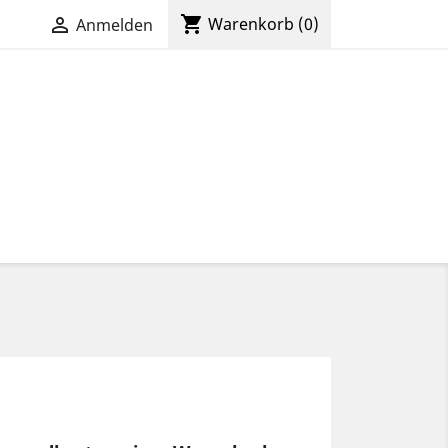
shopping_cart

Warenkorb
(0)
Anmelden