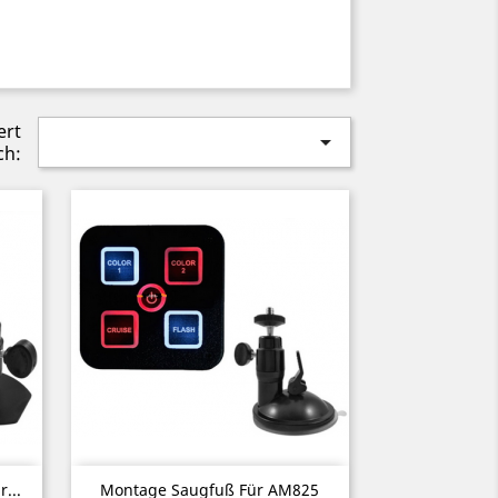
ert

ch:
Vorschau

...
Montage Saugfuß Für AM825