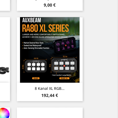
Preis
9,00 €
Vorschau

8 Kanal XL RGB...
Preis
192,44 €