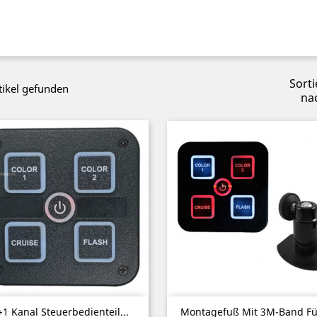
Sorti
tikel gefunden
na
Vorschau
Vorschau


+1 Kanal Steuerbedienteil...
Montagefuß Mit 3M-Band Für