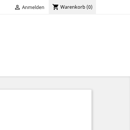
shopping_cart

Warenkorb
(0)
Anmelden