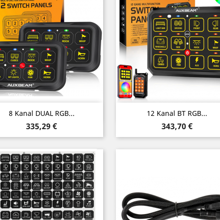
Vorschau
Vorschau


8 Kanal DUAL RGB...
12 Kanal BT RGB...
Preis
Preis
335,29 €
343,70 €