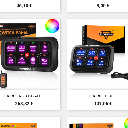
Preis
Preis
46,18 €
9,00 €
Vorschau
Vorschau


8 Kanal RGB BT-APP...
6 Kanal Blau...
Preis
Preis
268,82 €
147,06 €