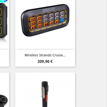
Vorschau

Wireless Strands Cruise...
Preis
209,90 €