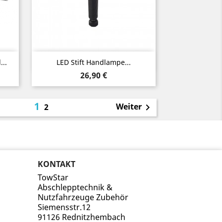
Vorschau

..
LED Stift Handlampe...
Preis
26,90 €
1
Weiter
2

KONTAKT
TowStar
Abschlepptechnik &
Nutzfahrzeuge Zubehör
Siemensstr.12
91126 Rednitzhembach