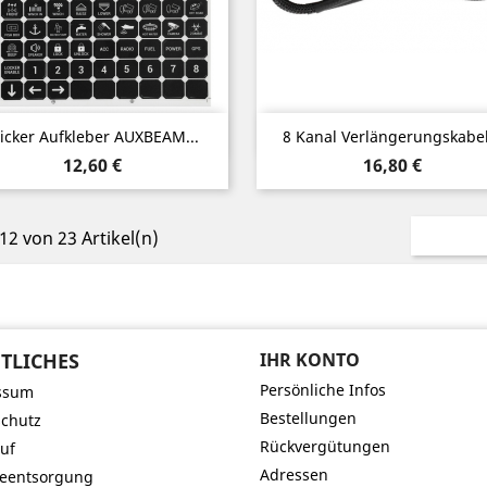
Vorschau
Vorschau


ticker Aufkleber AUXBEAM...
8 Kanal Verlängerungskabel.
Preis
Preis
12,60 €
16,80 €
 12 von 23 Artikel(n)
TLICHES
IHR KONTO
Persönliche Infos
ssum
Bestellungen
chutz
Rückvergütungen
uf
Adressen
ieentsorgung