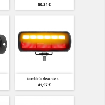
Preis
50,34 €
Vorschau

Kombirückleuchte 4...
Preis
41,97 €