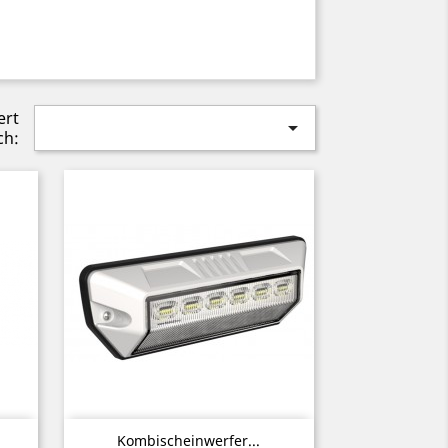
ert

ch:
Vorschau

Kombischeinwerfer...