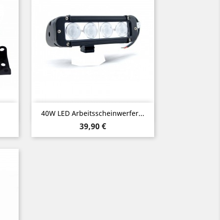
Vorschau

40W LED Arbeitsscheinwerfer...
Preis
39,90 €