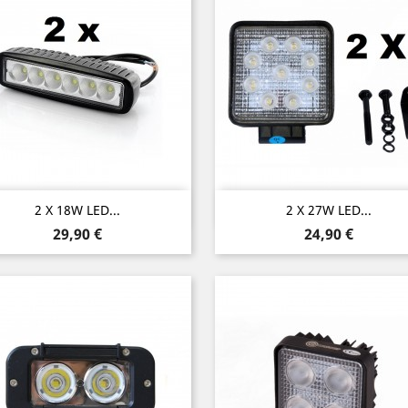
Vorschau
Vorschau


2 X 18W LED...
2 X 27W LED...
Preis
Preis
29,90 €
24,90 €