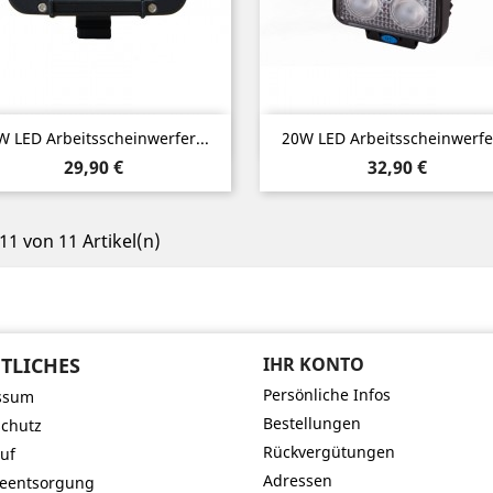
Vorschau
Vorschau


W LED Arbeitsscheinwerfer...
20W LED Arbeitsscheinwerfer
Preis
Preis
29,90 €
32,90 €
 11 von 11 Artikel(n)
TLICHES
IHR KONTO
Persönliche Infos
ssum
Bestellungen
chutz
Rückvergütungen
uf
Adressen
ieentsorgung