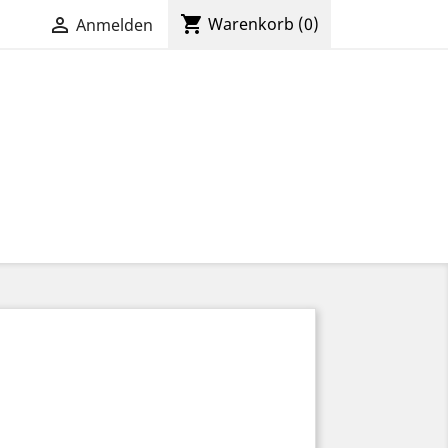
shopping_cart

Warenkorb
(0)
Anmelden