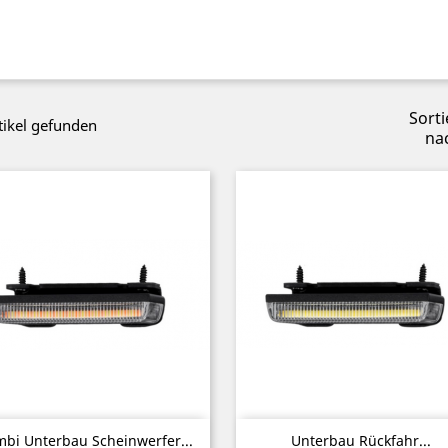
Sorti
tikel gefunden
na
Vorschau
Vorschau


bi Unterbau Scheinwerfer...
Unterbau Rückfahr...