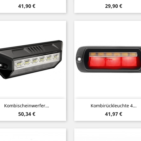
Preis
Preis
41,90 €
29,90 €
Vorschau
Vorschau


Kombischeinwerfer...
Kombirückleuchte 4...
Preis
Preis
50,34 €
41,97 €