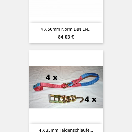
4 X 50mm Norm DIN EN...
Preis
84,03 €
4 X 35mm Felgenschlaufe...