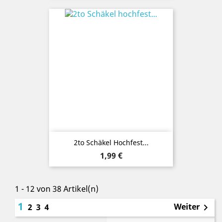
2to Schäkel Hochfest...
Preis
1,99 €
1 - 12 von 38 Artikel(n)
1
Weiter
2
3
4
