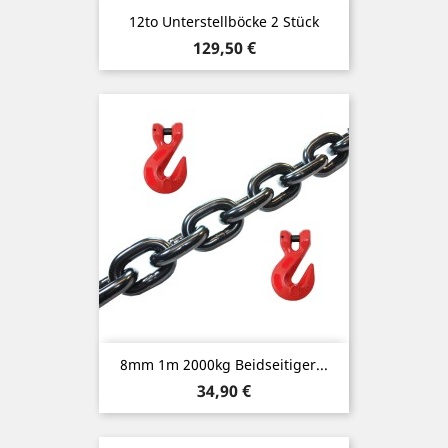
12to Unterstellböcke 2 Stück
Preis
129,50 €
8mm 1m 2000kg Beidseitiger...
Preis
34,90 €