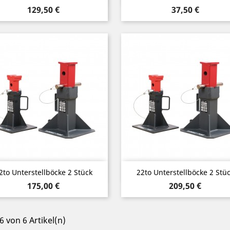
Preis
Preis
129,50 €
37,50 €
Vorschau
Vorschau


2to Unterstellböcke 2 Stück
22to Unterstellböcke 2 Stü
Preis
Preis
175,00 €
209,50 €
 6 von 6 Artikel(n)