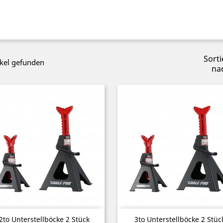
Sorti
ikel gefunden
na
Vorschau
Vorschau


2to Unterstellböcke 2 Stück
3to Unterstellböcke 2 Stüc