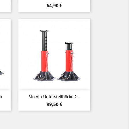
Preis
64,90 €
Vorschau

ck
3to Alu Unterstellböcke 2...
Preis
99,50 €