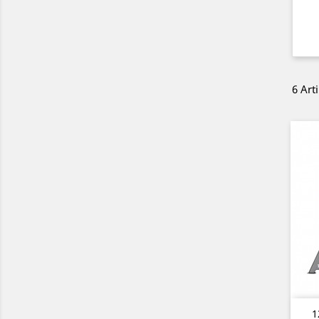
6 Art
1