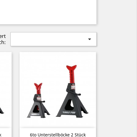
ert

ch:
Vorschau

k
6to Unterstellböcke 2 Stück