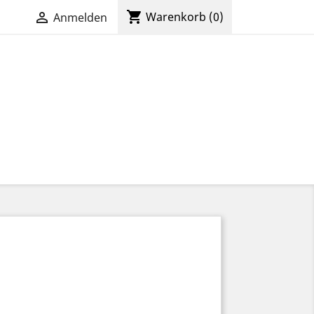
shopping_cart

Warenkorb
(0)
Anmelden