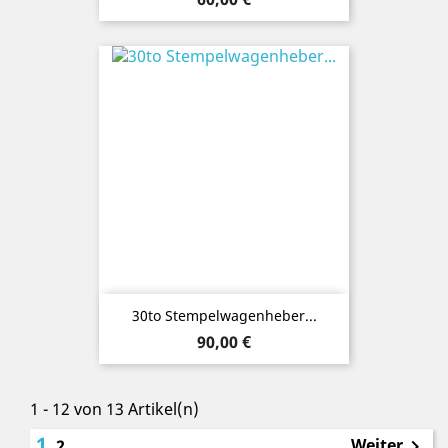
30to Stempelwagenheber...
Preis
90,00 €
1 - 12 von 13 Artikel(n)
1
Weiter
2
