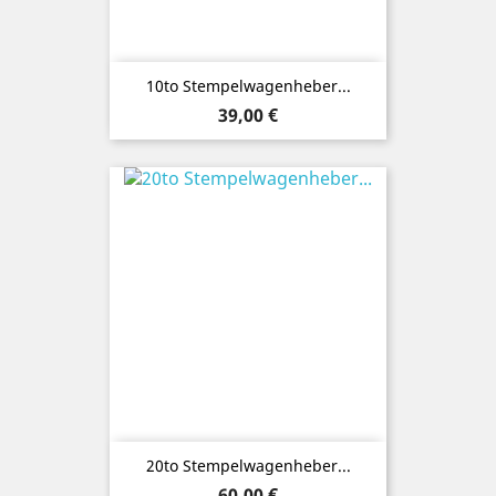
10to Stempelwagenheber...
Preis
39,00 €
20to Stempelwagenheber...
Preis
60,00 €