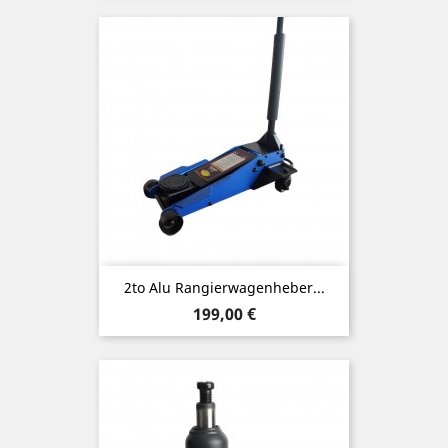
2to Alu Rangierwagenheber...
Preis
199,00 €