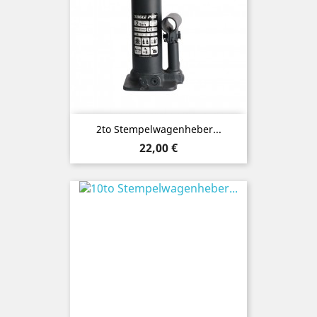
2to Stempelwagenheber...
Preis
22,00 €