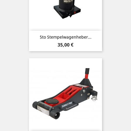
5to Stempelwagenheber...
Preis
35,00 €