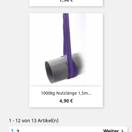
1000kg Nutzlänge 1,5m...
Preis
4,90 €
1 - 12 von 13 Artikel(n)
1
Weiter
2
