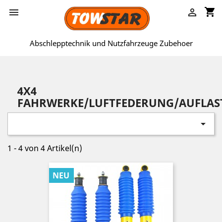
shopping_cart


Abschlepptechnik und Nutzfahrzeuge Zubehoer
4X4
FAHRWERKE/LUFTFEDERUNG/AUFLA

1 - 4 von 4 Artikel(n)
NEU