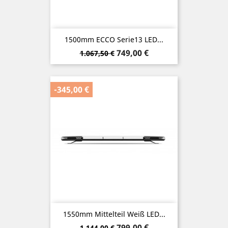
1500mm ECCO Serie13 LED...
Verkaufspreis
Preis
749,00 €
1.067,50 €
-345,00 €
1550mm Mittelteil Weiß LED...
Verkaufspreis
Preis
799,00 €
1.144,00 €