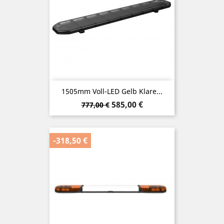
1505mm Voll-LED Gelb Klare...
Verkaufspreis
Preis
585,00 €
777,00 €
-318,50 €