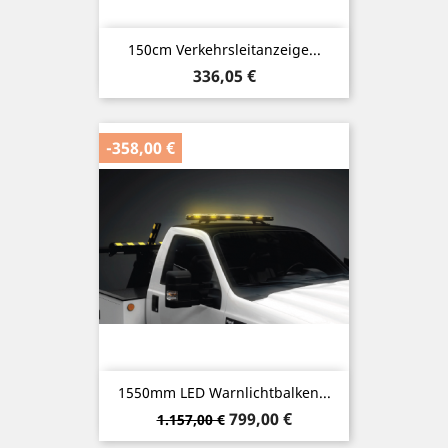
150cm Verkehrsleitanzeige...
Preis
336,05 €
-358,00 €
1550mm LED Warnlichtbalken...
Verkaufspreis
Preis
799,00 €
1.157,00 €