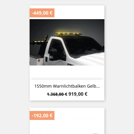
-449,00 €
1550mm Warnlichtbalken Gelb...
Verkaufspreis
Preis
919,00 €
1.368,00 €
-192,00 €