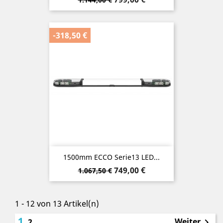
-318,50 €
1500mm ECCO Serie13 LED...
Verkaufspreis
Preis
749,00 €
1.067,50 €
1 - 12 von 13 Artikel(n)
1
Weiter
2
