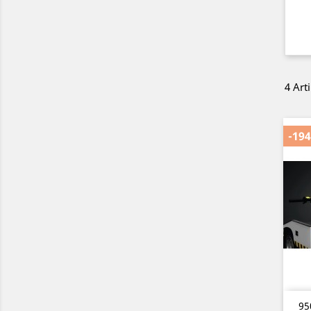
4 Art
-194
95