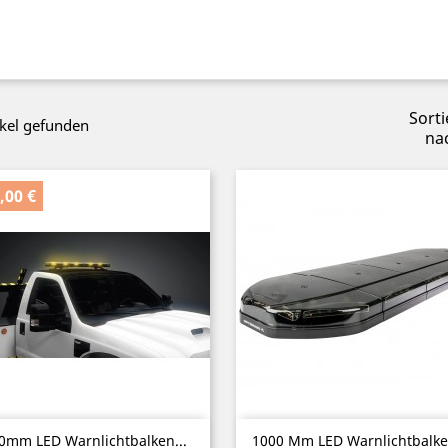
Sorti
ikel gefunden
na
,00 €
Vorschau
Vorschau


0mm LED Warnlichtbalken...
1000 Mm LED Warnlichtbalken