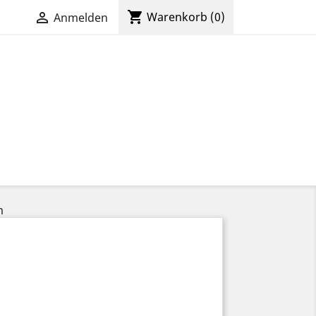
shopping_cart

Warenkorb
(0)
Anmelden
m