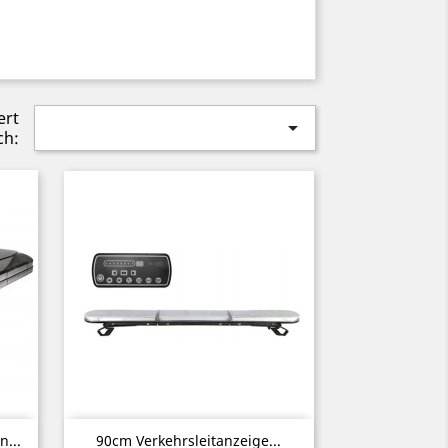
ert

ch:
Vorschau

...
90cm Verkehrsleitanzeige...