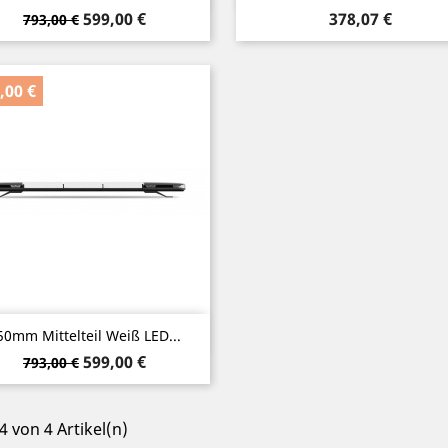
Verkaufspreis
Preis
Preis
599,00 €
378,07 €
793,00 €
,00 €
Vorschau

50mm Mittelteil Weiß LED...
Verkaufspreis
Preis
599,00 €
793,00 €
 4 von 4 Artikel(n)