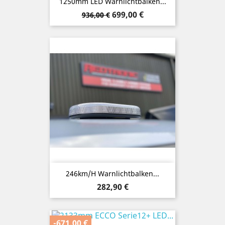
1250mm LED Warnlichtbalken...
Verkaufspreis
Preis
699,00 €
936,00 €
246km/h Warnlichtbalken...
Preis
282,90 €
-671,00 €