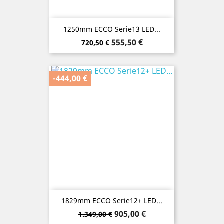
1250mm ECCO Serie13 LED...
Verkaufspreis
Preis
555,50 €
720,50 €
-444,00 €
1829mm ECCO Serie12+ LED...
Verkaufspreis
Preis
905,00 €
1.349,00 €