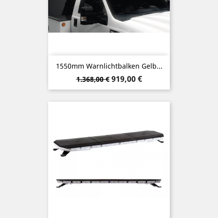
1550mm Warnlichtbalken Gelb...
Verkaufspreis
Preis
919,00 €
1.368,00 €