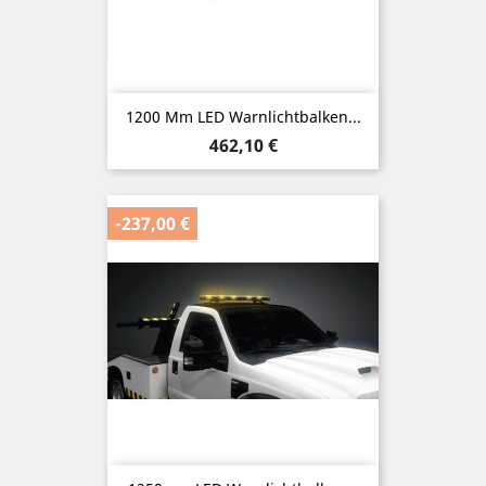
1200 Mm LED Warnlichtbalken...
Preis
462,10 €
-237,00 €