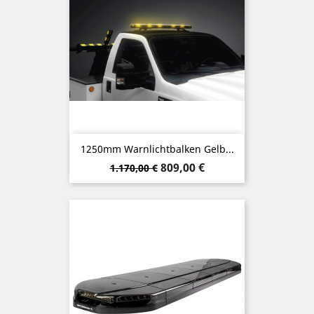
1250mm Warnlichtbalken Gelb...
Verkaufspreis
Preis
809,00 €
1.170,00 €