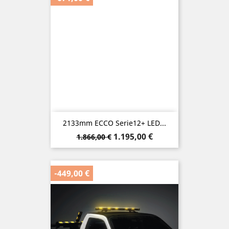
2133mm ECCO Serie12+ LED...
Verkaufspreis
Preis
1.195,00 €
1.866,00 €
-449,00 €