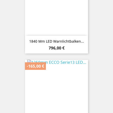
1840 Mm LED Warnlichtbalken...
Preis
796,00 €
-165,00 €