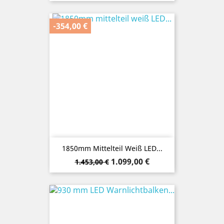
-354,00 €
1850mm Mittelteil Weiß LED...
Verkaufspreis
Preis
1.099,00 €
1.453,00 €