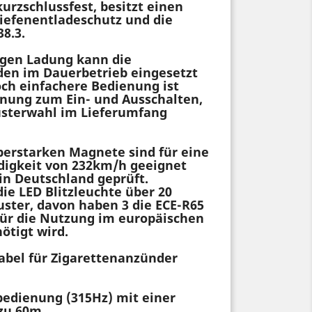
kurzschlussfest, besitzt einen
iefenentladeschutz und die
8.3.
igen Ladung kann die
en im Dauerbetrieb eingesetzt
och einfachere Bedienung ist
nung zum Ein- und Ausschalten,
musterwahl im Lieferumfang
perstarken Magnete sind für eine
igkeit von 232km/h geeignet
in Deutschland geprüft.
ie LED Blitzleuchte über 20
uster, davon haben 3 die ECE-R65
für die Nutzung im europäischen
ötigt wird.
abel für Zigarettenanzünder
bedienung (315Hz) mit einer
 zu 60m