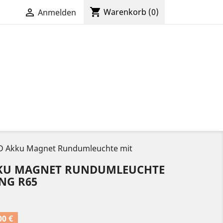
shopping_cart

Warenkorb
(0)
Anmelden
ED Akku Magnet Rundumleuchte mit
KKU MAGNET RUNDUMLEUCHTE
NG R65
00 €