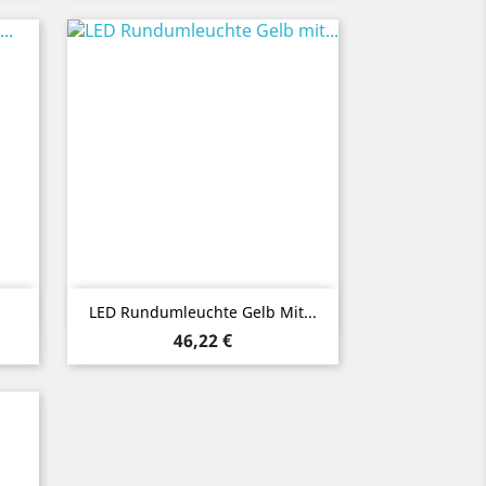
Vorschau

LED Rundumleuchte Gelb Mit...
Preis
46,22 €