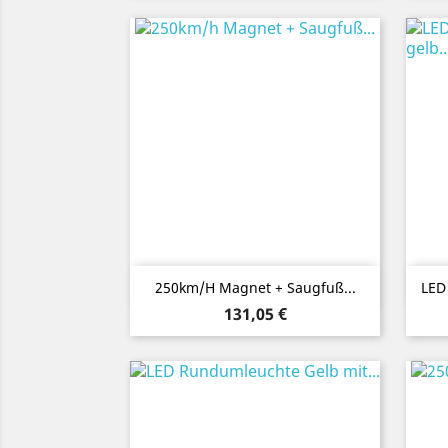
Vorschau

250km/h Magnet + Saugfuß...
LED
Preis
131,05 €