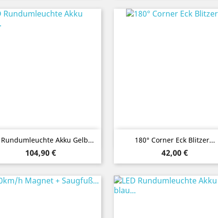
Vorschau
Vorschau


 Rundumleuchte Akku Gelb...
180° Corner Eck Blitzer...
Preis
Preis
104,90 €
42,00 €