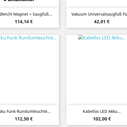
Vorschau
Vorschau


0km/h Magnet + Saugfuß...
Vakuum Universalsaugfuß Für
Preis
Preis
114,14 €
42,01 €
Vorschau
Vorschau


kku Funk Rundumleuchte...
Kabellos LED Akku...
Preis
Preis
112,50 €
102,00 €