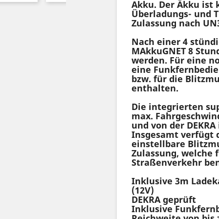
Akku. Der Akku ist 
Überladungs- und T
Zulassung nach UN3
Nach einer 4 stünd
MAkkuGNET 8 Stund
werden. Für eine n
eine Funkfernbedie
bzw. für die Blitz
enthalten.
Die integrierten su
max. Fahrgeschwind
und von der DEKRA 
Insgesamt verfügt d
einstellbare Blitzm
Zulassung, welche 
Straßenverkehr ben
Inklusive 3m Ladek
(12V)
DEKRA geprüft
Inklusive Funkfern
Reichweite von bis