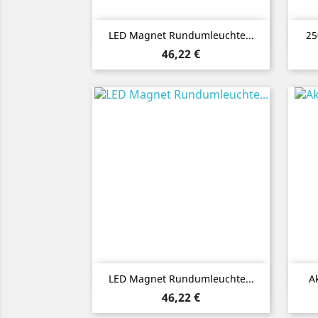
Vorschau

LED Magnet Rundumleuchte...
25
Preis
46,22 €
Vorschau

LED Magnet Rundumleuchte...
A
Preis
46,22 €