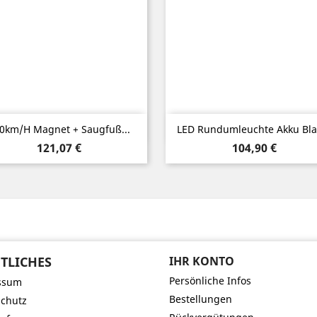
Vorschau
Vorschau


0km/h Magnet + Saugfuß...
LED Rundumleuchte Akku Blau
Preis
Preis
121,07 €
104,90 €
TLICHES
IHR KONTO
Persönliche Infos
ssum
Bestellungen
chutz