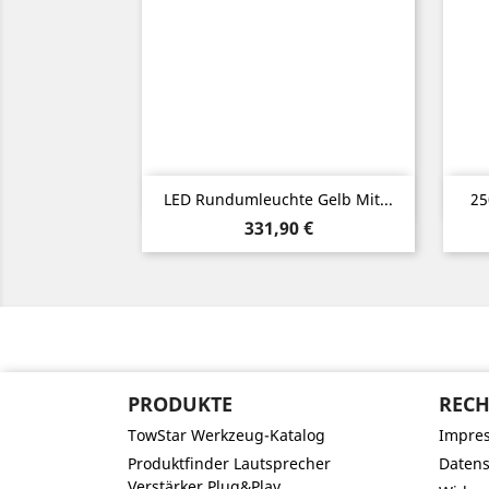
Vorschau

LED Rundumleuchte Gelb Mit...
25
Preis
331,90 €
PRODUKTE
RECH
TowStar Werkzeug-Katalog
Impre
Produktfinder Lautsprecher
Datens
Verstärker Plug&Play