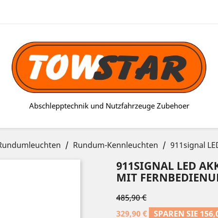
Abschlepptechnik und Nutzfahrzeuge Zubehoer
n/Rundumleuchten
Rundum-Kennleuchten
911signal L
911SIGNAL LED A
MIT FERNBEDIENU
485,90 €
329,90 €
SPAREN SIE 156,