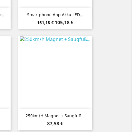
Vorschau

...
Smartphone App Akku LED...
Verkaufspreis
Preis
105,18 €
151,18 €
Vorschau

250km/h Magnet + Saugfuß...
Preis
87,58 €