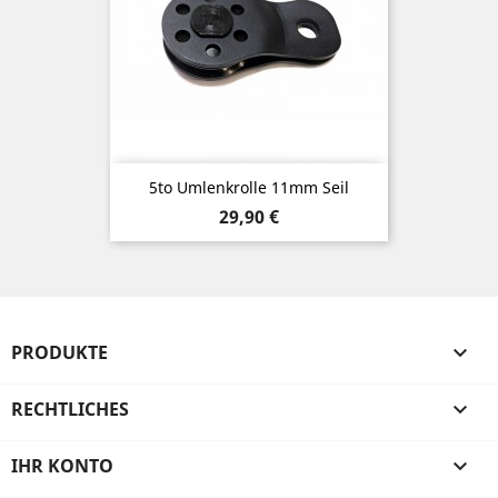
5to Umlenkrolle 11mm Seil
Preis
29,90 €
PRODUKTE

RECHTLICHES

IHR KONTO
