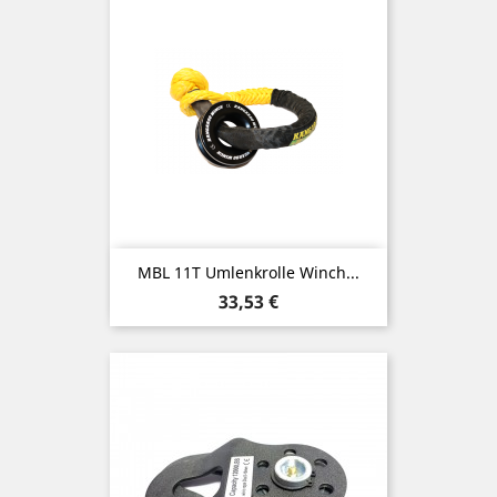
MBL 11T Umlenkrolle Winch...
Preis
33,53 €