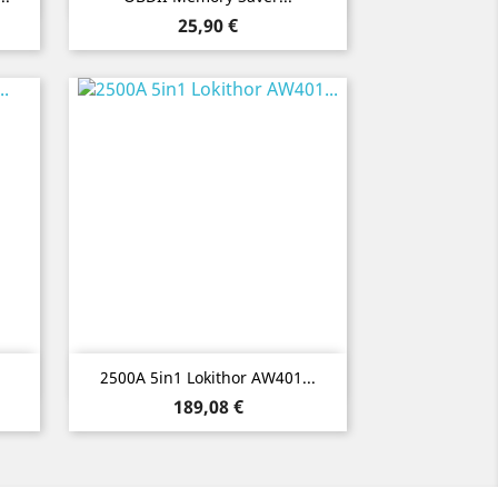
Preis
25,90 €
Vorschau

2500A 5in1 Lokithor AW401...
Preis
189,08 €