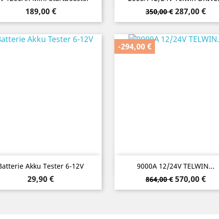
Preis
Verkaufspreis
Preis
189,00 €
287,00 €
350,00 €
-294,00 €
Vorschau
Vorschau


Batterie Akku Tester 6-12V
9000A 12/24V TELWIN...
Preis
Verkaufspreis
Preis
29,90 €
570,00 €
864,00 €