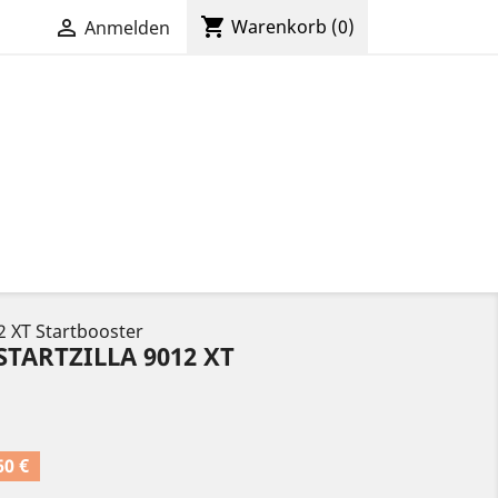
shopping_cart

Warenkorb
(0)
Anmelden
 XT Startbooster
STARTZILLA 9012 XT
60 €