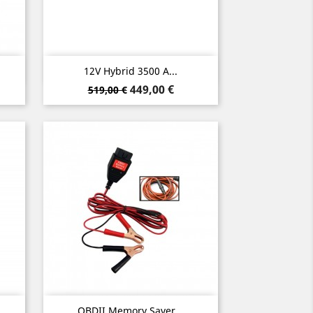
Vorschau

12V Hybrid 3500 A...
Verkaufspreis
Preis
449,00 €
519,00 €
Vorschau

..
OBDII Memory Saver...