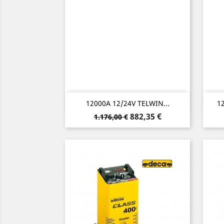
Vorschau

12000A 12/24V TELWIN...
12
Verkaufspreis
Preis
882,35 €
1.176,00 €