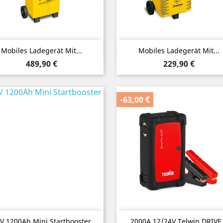
Vorschau
Vorschau


Mobiles Ladegerät Mit...
Mobiles Ladegerät Mit...
Preis
Preis
489,90 €
229,90 €
-63,00 €
Vorschau
Vorschau


V 1200Ah Mini Startbooster
2000A 12/24V Telwin DRIVE.