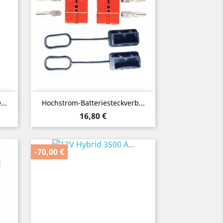
Vorschau

..
Hochstrom-Batteriesteckverb...
Preis
16,80 €
-70,00 €