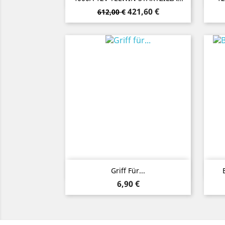
Verkaufspreis
Preis
421,60 €
612,00 €
Vorschau

Griff Für...
Preis
6,90 €