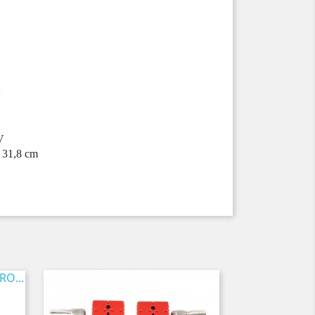
V
V
 31,8 cm