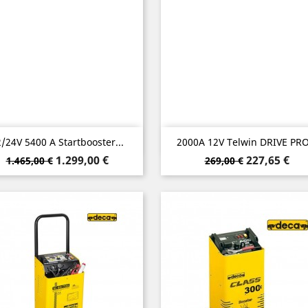
Vorschau
Vorschau


/24V 5400 A Startbooster...
2000A 12V Telwin DRIVE PRO.
Verkaufspreis
Preis
Verkaufspreis
Preis
1.299,00 €
227,65 €
1.465,00 €
269,00 €