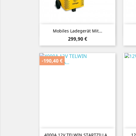
Vorschau

Mobiles Ladegerät Mit...
Preis
299,90 €
-190,40 €
Vorschau

4000A 12V TELWIN STARTZILLA...
12