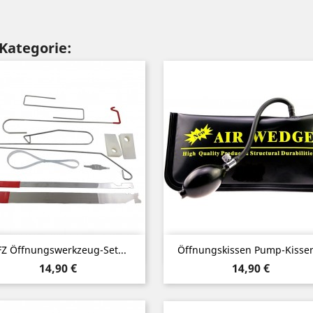
 Kategorie:
Vorschau
Vorschau


Z Öffnungswerkzeug-Set...
Öffnungskissen Pump-Kissen
Preis
Preis
14,90 €
14,90 €