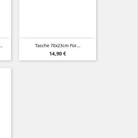
Vorschau

..
Tasche 70x23cm Für...
Preis
14,90 €