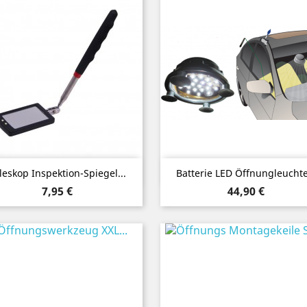
Vorschau
Vorschau


leskop Inspektion-Spiegel...
Batterie LED Öffnungleuchte.
Preis
Preis
7,95 €
44,90 €