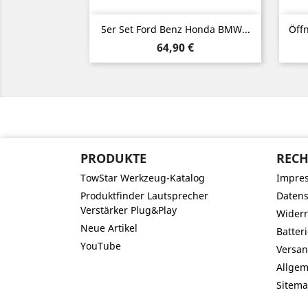
Vorschau

5er Set Ford Benz Honda BMW...
Öff
Preis
64,90 €
PRODUKTE
RECH
TowStar Werkzeug-Katalog
Impre
Produktfinder Lautsprecher
Datens
Verstärker Plug&Play
Widerr
Neue Artikel
Batter
YouTube
Versan
Allge
Sitem