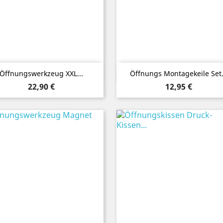
Vorschau
Vorschau


Öffnungswerkzeug XXL...
Öffnungs Montagekeile Set.
Preis
Preis
22,90 €
12,95 €