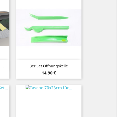
Vorschau

..
3er Set Öffnungskeile
Preis
14,90 €