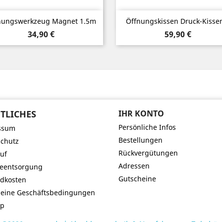
Vorschau
Vorschau


nungswerkzeug Magnet 1.5m
Öffnungskissen Druck-Kissen
Preis
Preis
34,90 €
59,90 €
TLICHES
IHR KONTO
Persönliche Infos
ssum
Bestellungen
chutz
Rückvergütungen
uf
Adressen
ieentsorgung
Gutscheine
dkosten
meine Geschäftsbedingungen
ap