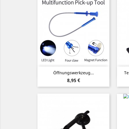
Vorschau

Öffnungswerkzeug...
Te
Preis
8,95 €