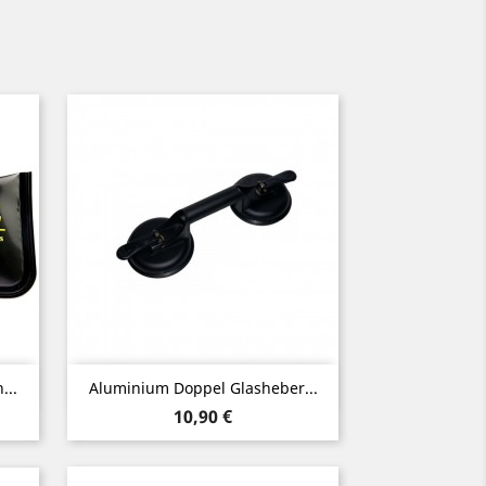
Vorschau

...
Aluminium Doppel Glasheber...
Preis
10,90 €