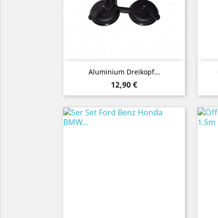
Vorschau

Aluminium Dreikopf...
Preis
12,90 €