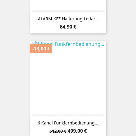
ALARM KFZ Halterung Lodar...
Preis
64,90 €
-13,00 €
6 Kanal Funkfernbedienung...
Verkaufspreis
Preis
499,00 €
512,00 €