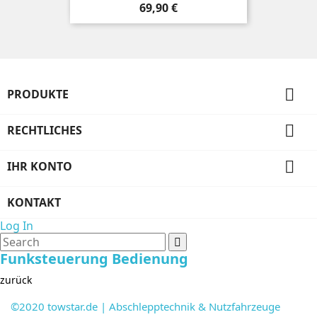
Preis
69,90 €

PRODUKTE

RECHTLICHES

IHR KONTO
KONTAKT
Log In
Funksteuerung Bedienung
zurück
©2020 towstar.de | Abschlepptechnik & Nutzfahrzeuge