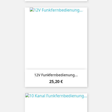
12V Funkfernbedienung...
Preis
25,20 €