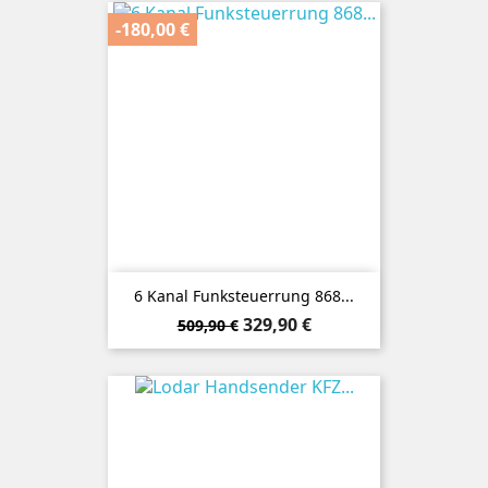
-180,00 €
6 Kanal Funksteuerrung 868...
Verkaufspreis
Preis
329,90 €
509,90 €