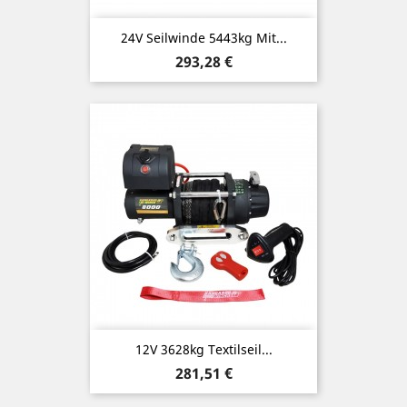
24V Seilwinde 5443kg Mit...
Preis
293,28 €
12V 3628kg Textilseil...
Preis
281,51 €