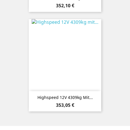
Preis
352,10 €
Highspeed 12V 4309kg Mit...
Preis
353,05 €