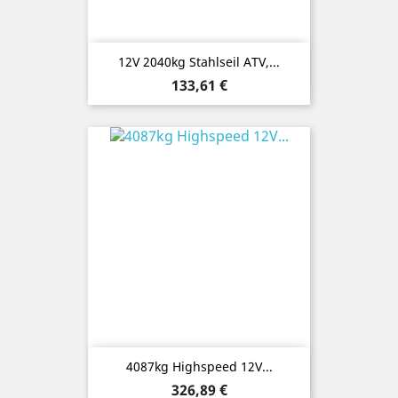
12V 2040kg Stahlseil ATV,...
Preis
133,61 €
4087kg Highspeed 12V...
Preis
326,89 €