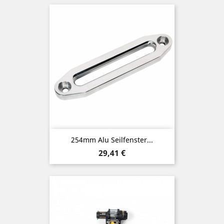
254mm Alu Seilfenster...
Preis
29,41 €