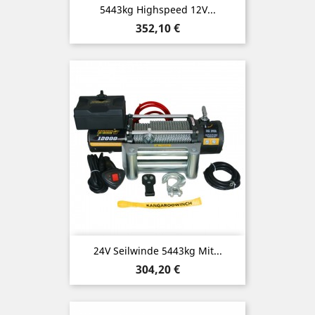
5443kg Highspeed 12V...
Preis
352,10 €
24V Seilwinde 5443kg Mit...
Preis
304,20 €