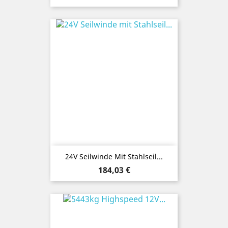
24V Seilwinde Mit Stahlseil...
Preis
184,03 €