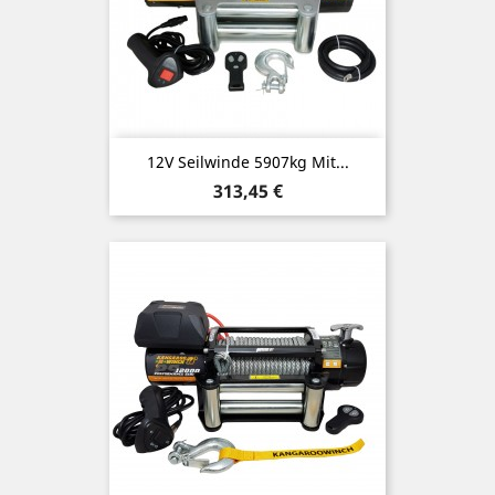
12V Seilwinde 5907kg Mit...
Preis
313,45 €