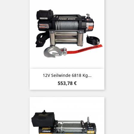
12V Seilwinde 6818 Kg...
Preis
553,78 €