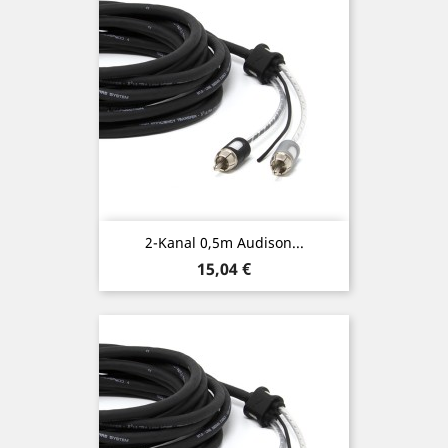
2-Kanal 0,5m Audison...
Preis
15,04 €