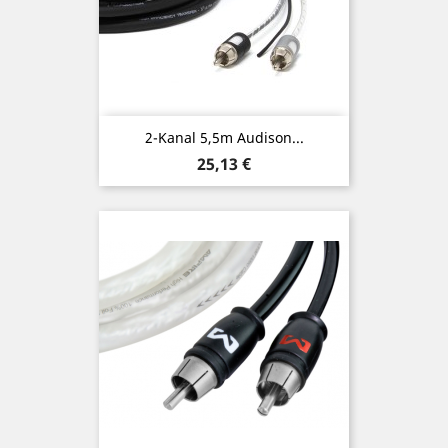
2-Kanal 5,5m Audison...
Preis
25,13 €