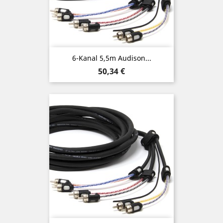
6-Kanal 5,5m Audison...
Preis
50,34 €