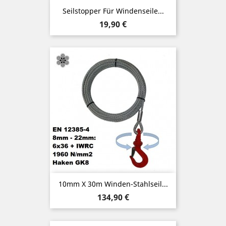
Seilstopper Für Windenseile...
Preis
19,90 €
10mm X 30m Winden-Stahlseil...
Preis
134,90 €