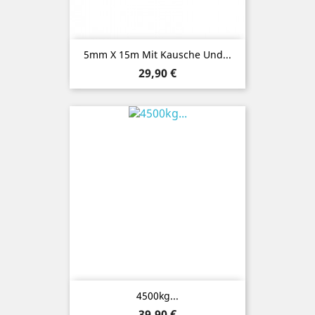
5mm X 15m Mit Kausche Und...
Preis
29,90 €
4500kg...
Preis
39,90 €