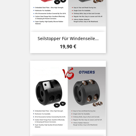
Seilstopper Für Windenseile...
Preis
19,90 €