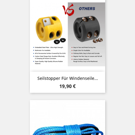
Seilstopper Für Windenseile...
Preis
19,90 €