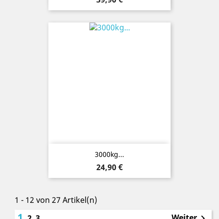
3000kg...
Preis
24,90 €
1 - 12 von 27 Artikel(n)
1
Weiter
2
3
