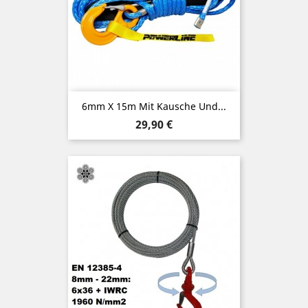
6mm X 15m Mit Kausche Und...
Preis
29,90 €