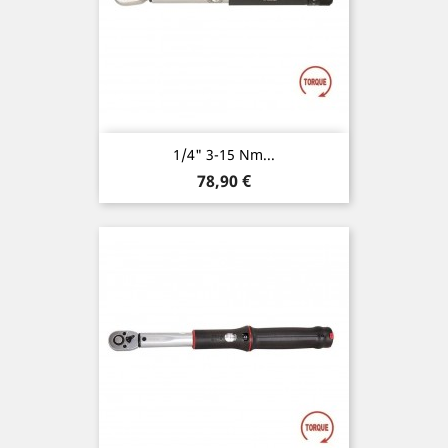
1/4" 3-15 Nm...
Preis
78,90 €