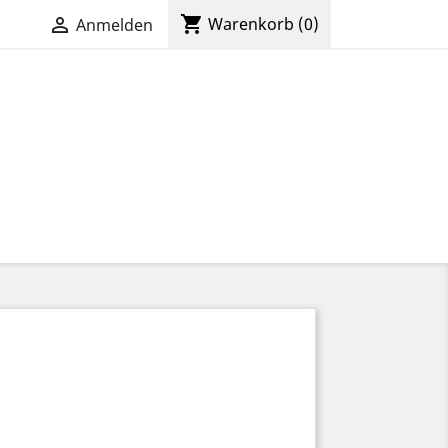
shopping_cart

Warenkorb
(0)
Anmelden