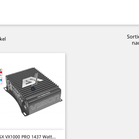
Sorti
kel
na
Vorschau

SX VX1000 PRO 1437 Watt...